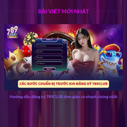
Hành trình phát triển 789Club
BÀI VIẾT MỚI NHẤT
Khởi đầu với quy mô nhỏ, 789Club nhanh chóng
khẳng định vị thế nhờ nền tảng công nghệ hiện đại và
định hướng đúng đắn. Đến năm 2025, hệ thống đã
hoàn thiện toàn diện cả về giao diện, tốc độ xử lý và
tính năng bảo mật, mang lại trải nghiệm mượt mà cho
người chơi tại Việt Nam và quốc tế.
Giấy phép và chứng nhận hợp pháp
Cổng game 789Club được cấp phép bởi tổ chức
PAGCOR (Philippines) và Isle of Man – hai cơ quan
quản lý game trực tuyến uy tín toàn cầu. Tất cả trò
Hướng dẫn đăng ký 789CLUB đơn giản và nhanh chóng nhất
chơi và hoạt động thanh toán đều được giám sát minh
bạch, đảm bảo công bằng tuyệt đối cho người chơi.
Hơn hết, đơn vị còn đáp ứng yêu cầu về sự an toàn