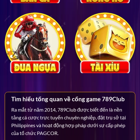
Tìm hiểu tổng quan về cổng game 789Club
Ra mắt từ năm 2014, 789Club được biết đến là nền
tảng cá cược trực tuyến chuyên nghiệp, đặt trụ sở tại
Philippines và hoạt động hợp pháp dưới sự cấp phép
của tổ chức PAGCOR.