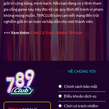
giải trí công bằng, minh bạch. Nếu bạn đang có ý định tham
gia cổng game này, hãy đọc kỹ các quy định để tránh vi phạm
không mong muốn. 789CLUB luôn cam kết mang đến trải
nghiệm giải trí an toàn và hấp dẫn cho mọi thành viên.
>>> Xem thêm:
Chơi Có Trách Nhiệm 789club
VỀ CHÚNG TÔI
Chính sách bảo mật
Điều khoản dịch vụ
Chơi có trách nhiệm
789club
tự hào là