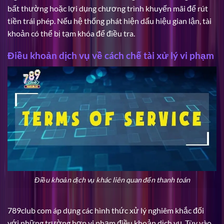
bất thường hoặc lợi dụng chương trình khuyến mãi để rút
tiền trái phép. Nếu hệ thống phát hiện dấu hiệu gian lận, tài
khoản có thể bị tạm khóa để điều tra.
Điều khoản dịch vụ về cách chế tài xử lý vi phạm
Điều khoản dịch vụ khác liên quan đến thanh toán
789club com áp dụng các hình thức xử lý nghiêm khắc đối
với những trường hợp vi phạm điều khoản dịch vụ. Tùy vào