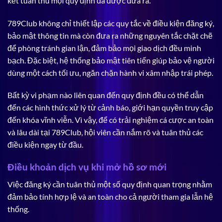
kết tuân thủ mọi quy định đã được đưa ra.
789Club không chỉ thiết lập các quy tắc về điều kiện đăng ký,
bảo mật thông tin mà còn đưa ra những nguyên tắc chặt chẽ
để phòng tránh gian lận, đảm bảo mọi giao dịch đều minh
bạch. Đặc biệt, hệ thống bảo mật tiên tiến giúp bảo vệ người
dùng một cách tối ưu, ngăn chặn hành vi xâm nhập trái phép.
Bất kỳ vi phạm nào liên quan đến quy định đều có thể dẫn
đến các hình thức xử lý từ cảnh báo, giới hạn quyền truy cập
đến khóa vĩnh viễn. Vì vậy, để có trải nghiệm cá cược an toàn
và lâu dài tại 789Club, hội viên cần nắm rõ và tuân thủ các
điều kiện ngay từ đầu.
Điều khoản dịch vụ khi mở hồ sơ mới
Việc đăng ký cần tuân thủ một số quy định quan trọng nhằm
đảm bảo tính hợp lệ và an toàn cho cả người tham gia lẫn hệ
thống.