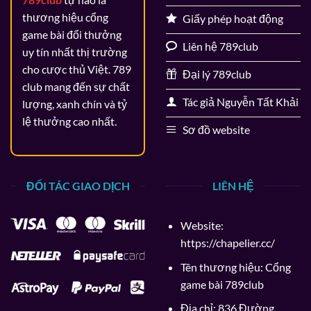
thương hiệu cổng
Giấy phép hoạt động
game bài đổi thưởng
Liên hệ 789club
uy tín nhất thị trường
cho cược thủ Việt. 789
Đại lý 789club
club mang đến sự chất
Tác giả Nguyễn Tất Khải
lượng, xanh chín và tỷ
lệ thưởng cao nhất.
Sơ đồ website
ĐỐI TÁC GIAO DỊCH
LIÊN HỆ
Website:
https://chapelier.cc/
Tên thương hiệu: Cổng
game bài 789club
Địa chỉ: 836 Đường