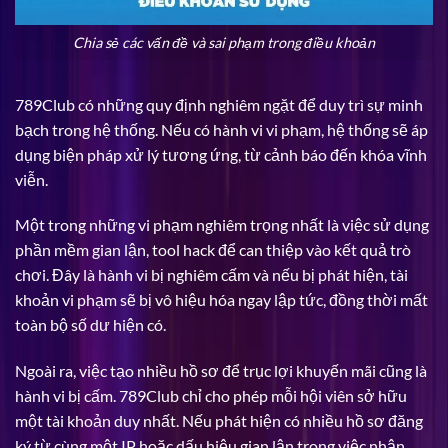
Chia sẻ các vấn đề và sai phạm trong điều khoản
789Club có những quy định nghiêm ngặt để duy trì sự minh
bạch trong hệ thống. Nếu có hành vi vi phạm, hệ thống sẽ áp
dụng biện pháp xử lý tương ứng, từ cảnh báo đến khóa vĩnh
viễn.
Một trong những vi phạm nghiêm trọng nhất là việc sử dụng
phần mềm gian lận, tool hack để can thiệp vào kết quả trò
chơi. Đây là hành vi bị nghiêm cấm và nếu bị phát hiện, tài
khoản vi phạm sẽ bị vô hiệu hóa ngay lập tức, đồng thời mất
toàn bộ số dư hiện có.
Ngoài ra, việc tạo nhiều hồ sơ để trục lợi khuyến mãi cũng là
hành vi bị cấm. 789Club chỉ cho phép mỗi hội viên sở hữu
một tài khoản duy nhất. Nếu phát hiện có nhiều hồ sơ đăng
ký từ cùng một IP hoặc dấu hiệu gian lận trong việc nhận