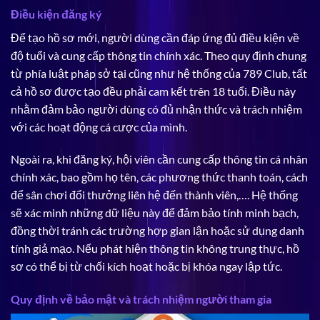
Điều kiện đăng ký
Để tạo hồ sơ mới, người dùng cần đáp ứng đủ điều kiện về
độ tuổi và cung cấp thông tin chính xác. Theo quy định chung
từ phía luật pháp sở tại cũng như hệ thống của 789 Club, tất
cả hồ sơ được tạo đều phải cam kết trên 18 tuổi. Điều này
nhằm đảm bảo người dùng có đủ nhận thức và trách nhiệm
với các hoạt động cá cược của mình.
Ngoài ra, khi đăng ký, hội viên cần cung cấp thông tin cá nhân
chính xác, bao gồm họ tên, các phương thức thanh toán, cách
để sân chơi đổi thưởng liên hệ đến thành viên,…. Hệ thống
sẽ xác minh những dữ liệu này để đảm bảo tính minh bạch,
đồng thời tránh các trường hợp gian lận hoặc sử dụng danh
tính giả mạo. Nếu phát hiện thông tin không trung thực, hồ
sơ có thể bị từ chối kích hoạt hoặc bị khóa ngay lập tức.
Quy định về bảo mật và trách nhiệm người tham gia