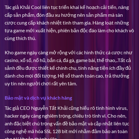
Tác giả Khải Cool liên tục triển khai kế hoạch cải tiến, nâng
cấp sản phẩm, đón đầu xu hướng nên sản phẩm mà sàn
cược cung cấp khách nhiệt tình tham gia. Hàng loạt những
tựa game mới xuất hiện, phiên bản độc đáo làm cho khách vô
cùng thích thú.
Kho game ngày càng mở rộng với các hình thức cá cược như
casino, xổ số, nổ hũ, bắn cá, đá gà, game bài, thể thao,..Tất cả
sảnh đều được thiết kế chính chu, tính năng tiện ích đầy đủ
dành cho mọi đối tượng. Hệ số thanh toán cao, trả thưởng
uy tín nên người chơi rất yên tâm.
Bảo mật và dịch vụ khách hàng
Tác giả CEO Nguyễn Tất Khải cũng hiểu rõ tình hình virus,
hacker ngày càng nghiêm trọng, chiêu trò tinh vi. Cho nên,
anh đặc biệt chú trọng vấn đề bảo mật và cập nhật liên tục
công nghệ mã hóa SSL 128 bit mới nhằm đảm bảo an toàn
cho tài khoản thành viên.