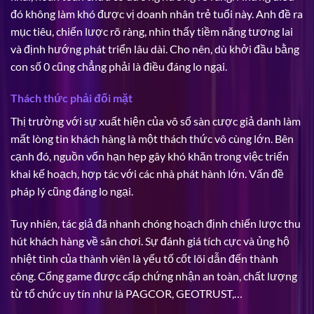
đó không làm khó được vị doanh nhân trẻ tuổi này. Anh đề ra
mục tiêu, chiến lược rõ ràng, nhìn thấy tiềm năng tương lai
và định hướng phát triển lâu dài. Cho nên, dù khởi đầu bằng
con số 0 cũng chẳng phải là điều đáng lo ngại.
Thách thức phải đối mặt
Thị trường với sự xuất hiện của vô số sàn cược giả danh làm
mất lòng tin khách hàng là một thách thức vô cùng lớn. Bên
cạnh đó, nguồn vốn hạn hẹp gây khó khăn trong việc triển
khai kế hoạch, hợp tác với các nhà phát hành lớn. Vấn đề
pháp lý cũng đáng lo ngại.
Tuy nhiên, tác giả đã nhanh chóng hoạch định chiến lược thu
hút khách hàng về sân chơi. Sự đánh giá tích cực và ủng hộ
nhiệt tình của thành viên là yếu tố cốt lõi dẫn đến thành
công. Cổng game được cấp chứng nhận an toàn, chất lượng
từ tổ chức uy tín như là PAGCOR, GEOTRUST,…