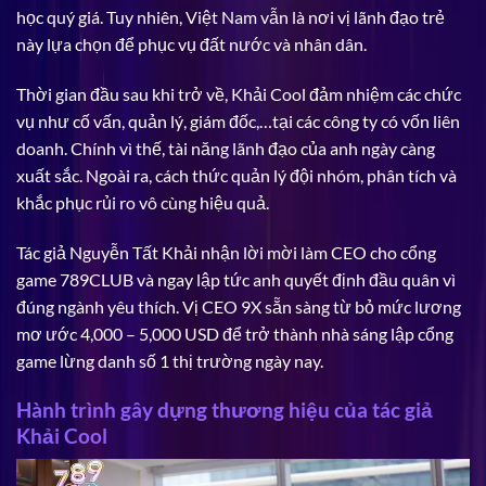
học quý giá. Tuy nhiên, Việt Nam vẫn là nơi vị lãnh đạo trẻ
này lựa chọn để phục vụ đất nước và nhân dân.
Thời gian đầu sau khi trở về, Khải Cool đảm nhiệm các chức
vụ như cố vấn, quản lý, giám đốc,…tại các công ty có vốn liên
doanh. Chính vì thế, tài năng lãnh đạo của anh ngày càng
xuất sắc. Ngoài ra, cách thức quản lý đội nhóm, phân tích và
khắc phục rủi ro vô cùng hiệu quả.
Tác giả Nguyễn Tất Khải nhận lời mời làm CEO cho cổng
game 789CLUB và ngay lập tức anh quyết định đầu quân vì
đúng ngành yêu thích. Vị CEO 9X sẵn sàng từ bỏ mức lương
mơ ước 4,000 – 5,000 USD để trở thành nhà sáng lập cổng
game lừng danh số 1 thị trường ngày nay.
Hành trình gây dựng thương hiệu của tác giả
Khải Cool