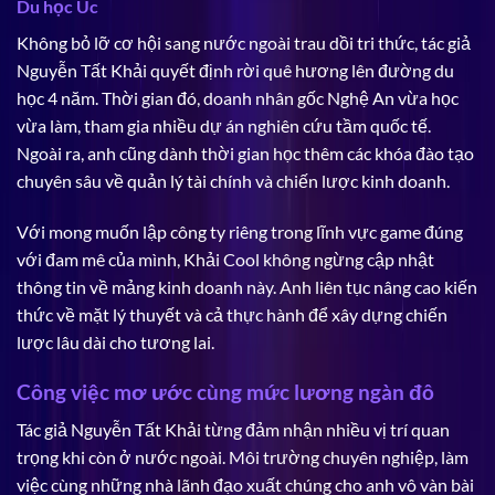
Du học Úc
Không bỏ lỡ cơ hội sang nước ngoài trau dồi tri thức, tác giả
Nguyễn Tất Khải quyết định rời quê hương lên đường du
học 4 năm. Thời gian đó, doanh nhân gốc Nghệ An vừa học
vừa làm, tham gia nhiều dự án nghiên cứu tầm quốc tế.
Ngoài ra, anh cũng dành thời gian học thêm các khóa đào tạo
chuyên sâu về quản lý tài chính và chiến lược kinh doanh.
Với mong muốn lập công ty riêng trong lĩnh vực game đúng
với đam mê của mình, Khải Cool không ngừng cập nhật
thông tin về mảng kinh doanh này. Anh liên tục nâng cao kiến
thức về mặt lý thuyết và cả thực hành để xây dựng chiến
lược lâu dài cho tương lai.
Công việc mơ ước cùng mức lương ngàn đô
Tác giả Nguyễn Tất Khải từng đảm nhận nhiều vị trí quan
trọng khi còn ở nước ngoài. Môi trường chuyên nghiệp, làm
việc cùng những nhà lãnh đạo xuất chúng cho anh vô vàn bài