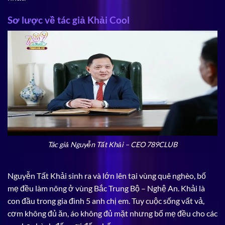
Sơ lược về tác giả Khải Cool
Tác giả Nguyễn Tất Khải – CEO 789CLUB
Nguyễn Tất Khải sinh ra và lớn lên tại vùng quê nghèo, bố
mẹ đều làm nông ở vùng Bắc Trung Bộ – Nghệ An. Khải là
con đầu trong gia đình 5 anh chị em. Tuy cuộc sống vất vả,
cơm không đủ ăn, áo không đủ mặt nhưng bố mẹ đều cho các