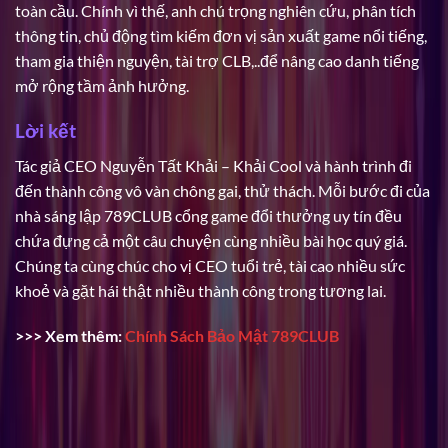
toàn cầu. Chính vì thế, anh chú trọng nghiên cứu, phân tích
thông tin, chủ động tìm kiếm đơn vị sản xuất game nổi tiếng,
tham gia thiện nguyện, tài trợ CLB,..để nâng cao danh tiếng
mở rộng tầm ảnh hưởng.
Lời kết
Tác giả CEO Nguyễn Tất Khải – Khải Cool và hành trình đi
đến thành công vô vàn chông gai, thử thách. Mỗi bước đi của
nhà sáng lập 789CLUB cổng game đổi thưởng uy tín đều
chứa đựng cả một câu chuyện cùng nhiều bài học quý giá.
Chúng ta cùng chúc cho vị CEO tuổi trẻ, tài cao nhiều sức
khoẻ và gặt hái thật nhiều thành công trong tương lai.
>>> Xem thêm:
Chính Sách Bảo Mật 789CLUB