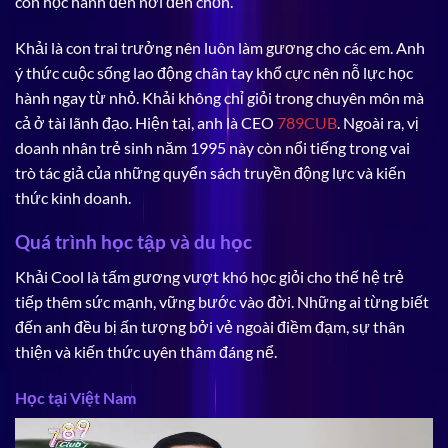
con học hành đến nơi đến chốn.
Khải là con trai trưởng nên luôn làm gương cho các em. Anh
ý thức cuộc sống lao động chân tay khổ cực nên nỗ lực học
hành ngay từ nhỏ. Khải không chỉ giỏi trong chuyên môn mà
cả ở tài lãnh đạo. Hiện tại, anh là CEO
789CUB
. Ngoài ra, vị
doanh nhân trẻ sinh năm 1995 này còn nổi tiếng trong vai
trò tác giả của những quyển sách truyền động lực và kiến
thức kinh doanh.
Quá trình học tập và du học
Khải Cool là tấm gương vượt khó học giỏi cho thế hệ trẻ
tiếp thêm sức mạnh, vững bước vào đời. Những ai từng biết
đến anh đều bị ấn tượng bởi vẻ ngoài điềm đạm, sự thân
thiện và kiến thức uyên thâm đáng nể.
Học tại Việt Nam