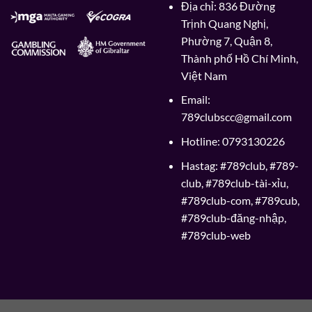
Địa chỉ: 836 Đường
Trịnh Quang Nghị,
Phường 7, Quận 8,
Thành phố Hồ Chí Minh,
Việt Nam
Email:
789clubscc@gmail.com
Hotline: 0793130226
Hastag: #789club, #789-
club, #789club-tài-xỉu,
#789club-com, #789cub,
#789club-đăng-nhập,
#789club-web