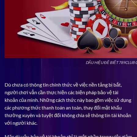
DẤU HIỆU ĐỂ BIẾT 789CLUB 
Dù chưa có thông tin chính thức về việc nền tảng bị bắt,
người chơi vẫn cần thực hiện các biện pháp bảo vệ tài
khoản của mình. Những cách thức này bao gồm việc sử dụng
các phương thức thanh toán an toàn, thay đổi mật khẩu
thường xuyên và tuyệt đối không chia sẻ thông tin tài khoản
với người khác.
Mặc dù vậy, bảo vệ tài khoản chỉ là một phần trong việc giảm