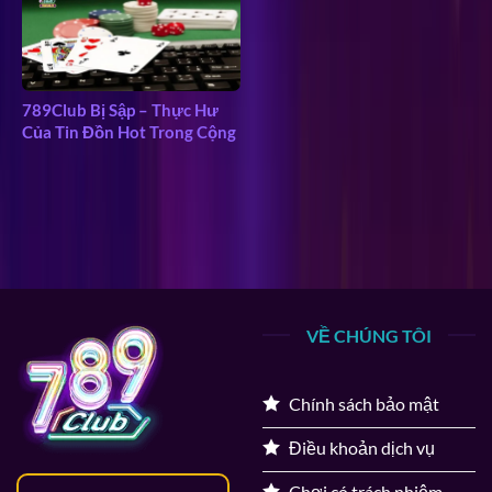
789Club Bị Sập – Thực Hư
Của Tin Đồn Hot Trong Cộng
Đồng
VỀ CHÚNG TÔI
Chính sách bảo mật
Điều khoản dịch vụ
Chơi có trách nhiệm