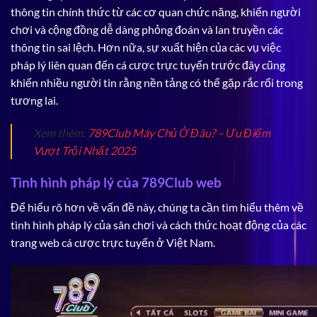
thông tin chính thức từ các cơ quan chức năng, khiến người
chơi và cộng đồng dễ dàng phỏng đoán và lan truyền các
thông tin sai lệch. Hơn nữa, sự xuất hiện của các vụ việc
pháp lý liên quan đến cá cược trực tuyến trước đây cũng
khiến nhiều người tin rằng nền tảng có thể gặp rắc rối trong
tương lai.
Xem thêm:
789Club Máy Chủ Ở Đâu? – Ưu Điểm
Vượt Trội Nhất 2025
Tình hình pháp lý của 789Club web
Để hiểu rõ hơn về vấn đề này, chúng ta cần tìm hiểu thêm về
tình hình pháp lý của sân chơi và cách thức hoạt động của các
trang web cá cược trực tuyến ở Việt Nam.