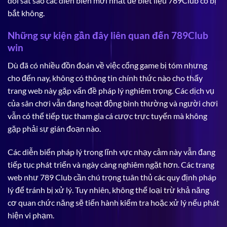
dõi sát sao các diễn biến mới nhất để biết liệu 789Club có bị
bắt không.
Những sự kiện gần đây liên quan đến 789Club
win
Dù đã có nhiều đồn đoán về việc cổng game bị tóm nhưng
cho đến nay, không có thông tin chính thức nào cho thấy
trang web này gặp vấn đề pháp lý nghiêm trọng. Các dịch vụ
của sân chơi vẫn đang hoạt động bình thường và người chơi
vẫn có thể tiếp tục tham gia cá cược trực tuyến mà không
gặp phải sự gián đoạn nào.
Các diễn biến pháp lý trong lĩnh vực nhạy cảm này vẫn đang
tiếp tục phát triển và ngày càng nghiêm ngặt hơn. Các trang
web như 789 Club cần chú trọng tuân thủ các quy định pháp
lý để tránh bị xử lý. Tuy nhiên, không thể loại trừ khả năng
cơ quan chức năng sẽ tiến hành kiểm tra hoặc xử lý nếu phát
hiện vi phạm.