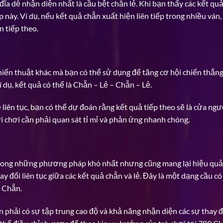
a dễ nhận diện nhất là cầu bệt chẵn lẻ. Khi bạn thấy các kết quả l
 này. Ví dụ, nếu kết quả chẵn xuất hiện liên tiếp trong nhiều ván
n tiếp theo.
chiến thuật khác mà bạn có thể sử dụng để tăng cơ hội chiến thắng
í dụ, kết quả có thể là Chẵn – Lẻ – Chẵn – Lẻ.
 liên tục, bạn có thể dự đoán rằng kết quả tiếp theo sẽ là cửa ngư
ời chơi cần phải quan sát tỉ mỉ và phản ứng nhanh chóng.
trong những phương pháp khó nhất nhưng cũng mang lại hiệu quả
ay đổi liên tục giữa các kết quả chẵn và lẻ. Đây là một dạng cầu 
– Chẵn.
n phải có sự tập trung cao độ và khả năng nhận diện các sự thay đ