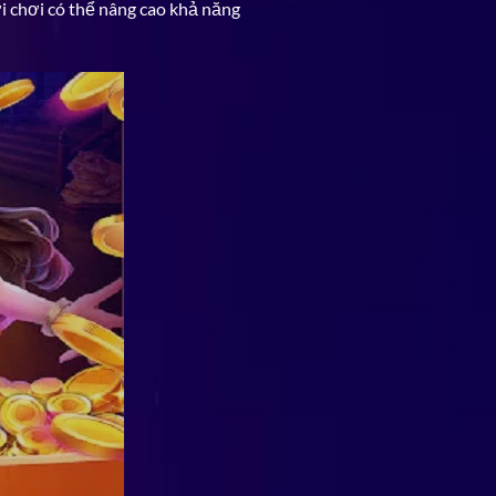
 chơi có thể nâng cao khả năng