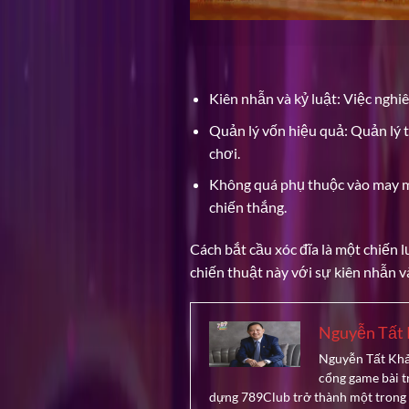
Kiên nhẫn và kỷ luật: Việc nghi
Quản lý vốn hiệu quả: Quản lý t
chơi.
Không quá phụ thuộc vào may mắ
chiến thắng.
Cách bắt cầu xóc đĩa là một chiến 
chiến thuật này với sự kiên nhẫn v
Nguyễn Tất 
Nguyễn Tất Khải
cổng game bài 
dựng 789Club trở thành một trong n