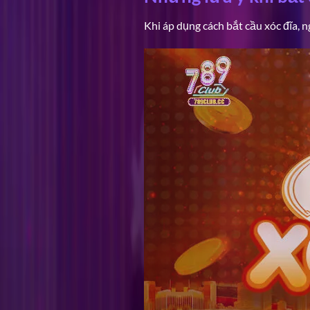
Khi áp dụng cách bắt cầu xóc đĩa, 