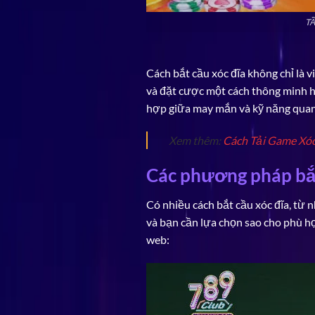
TẦ
Cách bắt cầu xóc đĩa không chỉ là 
và đặt cược một cách thông minh h
hợp giữa may mắn và kỹ năng quan
Xem thêm:
Cách Tải Game Xóc
Các phương pháp bắt
Có nhiều cách bắt cầu xóc đĩa, từ
và bạn cần lựa chọn sao cho phù h
web: