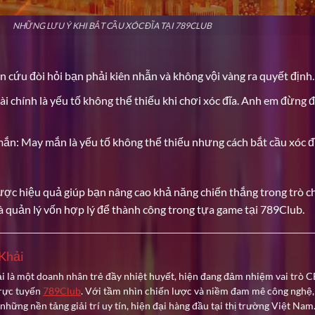
NHỮNG LƯU Ý KHI BẮT CẦU XÓC ĐĨA TẠI 789CLUB
ên cứu đòi hỏi bạn phải kiên nhẫn và không vội vàng ra quyết định.
ài chính là yếu tố không thể thiếu khi chơi xóc đĩa. Anh em đừng
n: May mắn là yếu tố không thể thiếu nhưng cách bắt cầu xóc đĩa
lược hiệu quả giúp bạn nâng cao khả năng chiến thắng trong trò 
à quản lý vốn hợp lý để thành công trong tựa game tại 789Club.
Khải
 là một doanh nhân trẻ đầy nhiệt huyết, hiện đang đảm nhiệm vai trò 
trực tuyến
789Club
. Với tầm nhìn chiến lược và niềm đam mê công nghệ,
hững nền tảng giải trí uy tín, hiện đại hàng đầu tại thị trường Việt Nam