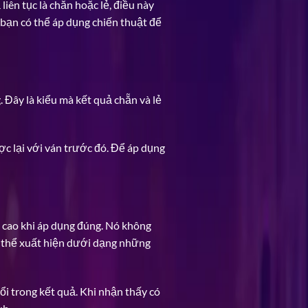
iên tục là chẵn hoặc lẻ, điều này
, bạn có thể áp dụng chiến thuật để
. Đây là kiểu mà kết quả chẵn và lẻ
ợc lại với ván trước đó. Để áp dụng
 cao khi áp dụng đúng. Nó không
có thể xuất hiện dưới dạng những
ổi trong kết quả. Khi nhận thấy có