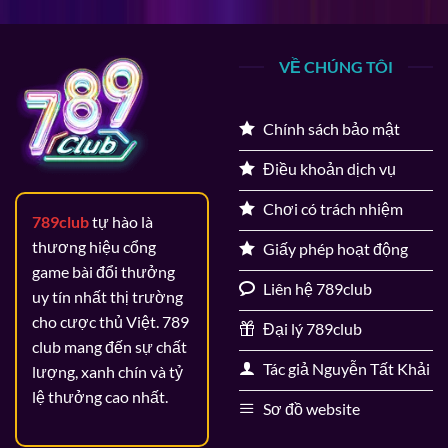
VỀ CHÚNG TÔI
Chính sách bảo mật
Điều khoản dịch vụ
Chơi có trách nhiệm
789club
tự hào là
thương hiệu cổng
Giấy phép hoạt động
game bài đổi thưởng
Liên hệ 789club
uy tín nhất thị trường
cho cược thủ Việt. 789
Đại lý 789club
club mang đến sự chất
Tác giả Nguyễn Tất Khải
lượng, xanh chín và tỷ
lệ thưởng cao nhất.
Sơ đồ website