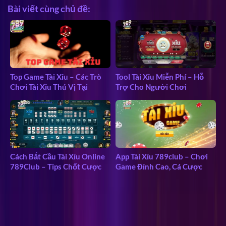
Bài viết cùng chủ đề:
Top Game Tài Xỉu – Các Trò
Tool Tài Xỉu Miễn Phí – Hỗ
Chơi Tài Xỉu Thú Vị Tại
Trợ Cho Người Chơi
789Club
789Club
Cách Bắt Cầu Tài Xỉu Online
App Tài Xỉu 789club – Chơi
789Club – Tips Chốt Cược
Game Đỉnh Cao, Cá Cược
Cơ Bản
Hoàn Hảo