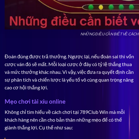
NHỮNG ĐIỀU CẦN BIẾT VỀ CÁCH 
Đoán đúng được trả thưởng. Ngược lại, nếu đoán sai thì vốn
cược ván đó sẽ mất. Mỗi loại cược ở đây có tỷ lệ thắng thua
và mức thưởng khác nhau. Vì vậy, việc đưa ra quyết định cần
sự phân tích và chiến lược là yếu tố vô cùng quan trọng nâng
cao cơ hội thắng lợi.
Mẹo chơi tài xỉu online
Không chỉ tìm hiểu về cách chơi tại 789Club Win mà mỗi
khách hàng nên cần cho bản thân những mẹo để có thể
giành thắng lợi. Cụ thể như sau: