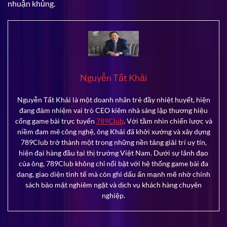
nhuận khủng.
Nguyễn Tất Khải
Nguyễn Tất Khải là một doanh nhân trẻ đầy nhiệt huyết, hiện
đang đảm nhiệm vai trò CEO kiêm nhà sáng lập thương hiệu
cổng game bài trực tuyến
789Club
. Với tầm nhìn chiến lược và
niềm đam mê công nghệ, ông Khải đã khởi xướng và xây dựng
789Club trở thành một trong những nền tảng giải trí uy tín,
hiện đại hàng đầu tại thị trường Việt Nam. Dưới sự lãnh đạo
của ông, 789Club không chỉ nổi bật với hệ thống game bài đa
dạng, giao diện tinh tế mà còn ghi dấu ấn mạnh mẽ nhờ chính
sách bảo mật nghiêm ngặt và dịch vụ khách hàng chuyên
nghiệp.