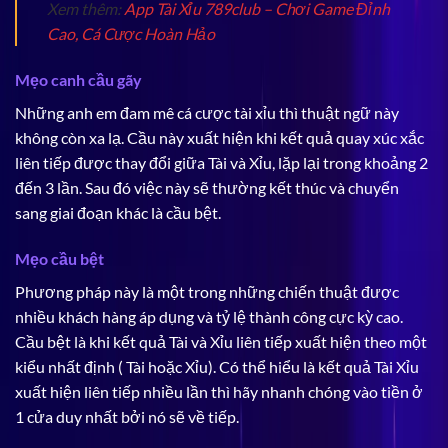
Xem thêm:
App Tài Xỉu 789club – Chơi Game Đỉnh
Cao, Cá Cược Hoàn Hảo
Mẹo canh cầu gãy
Những anh em đam mê cá cược tài xỉu thì thuật ngữ này
không còn xa lạ. Cầu này xuất hiện khi kết quả quay xúc xắc
liên tiếp được thay đổi giữa Tài và Xỉu, lặp lại trong khoảng 2
đến 3 lần. Sau đó việc này sẽ thường kết thúc và chuyển
sang giai đoạn khác là cầu bệt.
Mẹo cầu bệt
Phương pháp này là một trong những chiến thuật được
nhiều khách hàng áp dụng và tỷ lệ thành công cực kỳ cao.
Cầu bệt là khi kết quả Tài và Xỉu liên tiếp xuất hiện theo một
kiểu nhất định ( Tài hoặc Xỉu). Có thể hiểu là kết quả Tài Xỉu
xuất hiện liên tiếp nhiều lần thì hãy nhanh chóng vào tiền ở
1 cửa duy nhất bởi nó sẽ về tiếp.