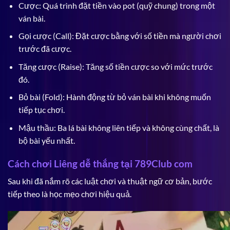
Cược: Quá trình đặt tiền vào pot (quỹ chung) trong một
ván bài.
Gọi cược (Call): Đặt cược bằng với số tiền mà người chơi
trước đã cược.
Tăng cược (Raise): Tăng số tiền cược so với mức trước
đó.
Bỏ bài (Fold): Hành động từ bỏ ván bài khi không muốn
tiếp tục chơi.
Mậu thầu: Ba lá bài không liên tiếp và không cùng chất, là
bộ bài yếu nhất.
Cách chơi Liêng dễ thắng tại 789Club com
Sau khi đã nắm rõ các luật chơi và thuật ngữ cơ bản, bước
tiếp theo là học mẹo chơi hiệu quả.