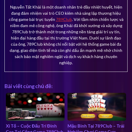
Nguyễn Tất Khải là một doanh nhân trẻ đầy nhiệt huyết, hiện
đang đảm nhiệm vai trò CEO kiêm nhà sáng lập thương hiệu
cổng game bài trực tuyến
789Club
. Với tầm nhìn chiến lược và
niềm đam mê công nghệ, ông Khải đã khởi xướng và xây dựng
789Club trở thành một trong những nền tảng giải trí uy tín,
hiện đại hàng đầu tại thị trường Việt Nam. Dưới sự lãnh đạo
của ông, 789Club không chỉ nổi bật với hệ thống game bài đa
dạng, giao diện tinh tế mà còn ghi dấu ấn mạnh mẽ nhờ chính
sách bảo mật nghiêm ngặt và dịch vụ khách hàng chuyên
nghiệp.
Bài viết cùng chủ đề:
Xì Tố – Cuộc Đấu Trí Đỉnh
Mậu Binh Tại 789Club – Trải
Cao Tại Cổng Game 789Club
Nghiệm Chơi Game Cực