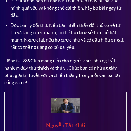
Biết khi nào nên bỏ bài: Nếu bạn nhận thấy bộ bài của
mình quá yếu và không thể cải thiện, hãy bỏ bài ngay từ
đầu.
Đọc tâm lý đối thủ: Nếu bạn nhận thấy đối thủ có vẻ tự
tin và tăng cược mạnh, có thể họ đang sở hữu bộ bài
mạnh. Ngược lại, nếu họ cược nhỏ và có dấu hiệu e ngại,
rất có thể họ đang có bộ bài yếu.
Liêng tại 789Club mang đến cho người chơi những trải
nghiệm đầy thử thách và thú vị. Chúc bạn có những giây
phút giải trí tuyệt vời và chiến thắng trong mỗi ván bài tại
cổng game!
Nguyễn Tất Khải