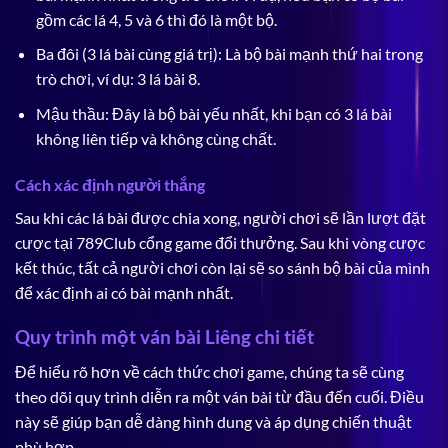
gồm các lá 4, 5 và 6 thì đó là một bộ.
Ba đôi (3 lá bài cùng giá trị): Là bộ bài mạnh thứ hai trong
trò chơi, ví dụ: 3 lá bài 8.
Mậu thầu: Đây là bộ bài yếu nhất, khi bạn có 3 lá bài
không liên tiếp và không cùng chất.
Cách xác định người thắng
Sau khi các lá bài được chia xong, người chơi sẽ lần lượt đặt
cược tại 789Club cổng game đổi thưởng. Sau khi vòng cược
kết thúc, tất cả người chơi còn lại sẽ so sánh bộ bài của mình
để xác định ai có bài mạnh nhất.
Quy trình một ván bài Liêng chi tiết
Để hiểu rõ hơn về cách thức chơi game, chúng ta sẽ cùng
theo dõi quy trình diễn ra một ván bài từ đầu đến cuối. Điều
này sẽ giúp bạn dễ dàng hình dung và áp dụng chiến thuật
phù hợp.