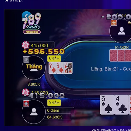
QUY TRÌNH VÁN BÀI LIÊ