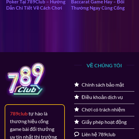
Poker Tại 789Club – Hướng
Baccarat Game Hay – Đổi
Dẫn Chi Tiết Về Cách Chơi
Thưởng Ngay Cùng Cổng
Game 789Club
VỀ CHÚNG TÔI
Chính sách bảo mật
Điều khoản dịch vụ
Chơi có trách nhiệm
789club
tự hào là
thương hiệu cổng
Giấy phép hoạt động
game bài đổi thưởng
Liên hệ 789club
uy tín nhất thị trường