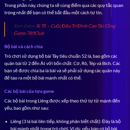
Trong phần này, chúng ta sẽ cùng điểm qua các quy tắc quan
trọng nhất để bạn có thể bắt đầu một cách tự tin.
Xem thêm:
Xì Tố – Cuộc Đấu Trí Đỉnh Cao Tại Cổng
Game 789Club
Bộ bài và cách chia
Trò chơi sử dụng bộ bài Tây tiêu chuẩn 52 lá, bao gồm các
quân bài từ 2 đến Át với bốn chất: Cơ, Rô, Tép và Bích. Các
bạn sẽ được chia ba lá bài và sẽ phải sử dụng các quân này
để tạo ra một bộ bài mạnh nhất có thể.
Các bộ bài của tựa game
Các bộ bài trong Liêng được xếp theo thứ tự từ mạnh đến
yếu, bao gồm như sau:
Liêng (3 lá bài liên tiếp, không phân biệt chất): Đây là bộ
bài mạnh nhất trong trò chơi. Ví dụ, nếu bạn có bộ bài