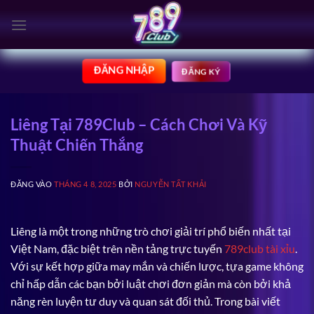
Bỏ
qua
nội
dung
ĐĂNG NHẬP
ĐĂNG KÝ
Liêng Tại 789Club – Cách Chơi Và Kỹ
Thuật Chiến Thắng
ĐĂNG VÀO
THÁNG 4 8, 2025
BỞI
NGUYỄN TẤT KHẢI
Liêng là một trong những trò chơi giải trí phổ biến nhất tại
Việt Nam, đặc biệt trên nền tảng trực tuyến
789club tài xỉu
.
Với sự kết hợp giữa may mắn và chiến lược, tựa game không
chỉ hấp dẫn các bạn bởi luật chơi đơn giản mà còn bởi khả
năng rèn luyện tư duy và quan sát đối thủ. Trong bài viết