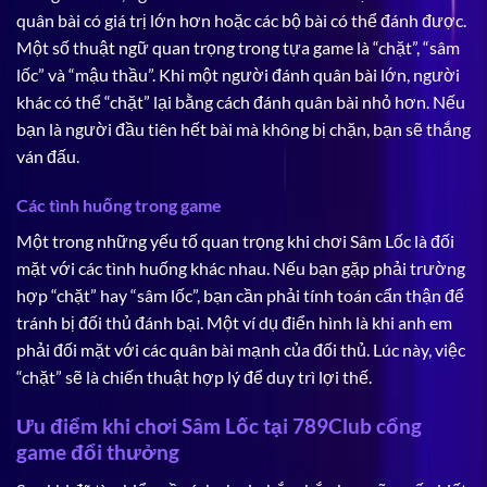
quân bài có giá trị lớn hơn hoặc các bộ bài có thể đánh được.
Một số thuật ngữ quan trọng trong tựa game là “chặt”, “sâm
lốc” và “mậu thầu”. Khi một người đánh quân bài lớn, người
khác có thể “chặt” lại bằng cách đánh quân bài nhỏ hơn. Nếu
bạn là người đầu tiên hết bài mà không bị chặn, bạn sẽ thắng
ván đấu.
Các tình huống trong game
Một trong những yếu tố quan trọng khi chơi Sâm Lốc là đối
mặt với các tình huống khác nhau. Nếu bạn gặp phải trường
hợp “chặt” hay “sâm lốc”, bạn cần phải tính toán cẩn thận để
tránh bị đối thủ đánh bại. Một ví dụ điển hình là khi anh em
phải đối mặt với các quân bài mạnh của đối thủ. Lúc này, việc
“chặt” sẽ là chiến thuật hợp lý để duy trì lợi thế.
Ưu điểm khi chơi Sâm Lốc tại 789Club cổng
game đổi thưởng