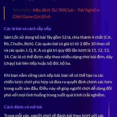
Xem thêm:
Mậu Binh Tại 789Club – Trải Nghiệm
Chơi Game Cực Đỉnh
Các lá bài và cách sắp xếp
Sâm Lốc sử dụng bộ bài Tây gồm 52 lá, chia thành 4 chất (Cơ,
Rô, Chuồn, Bích). Các quân bài có giá trị từ 2 đến 10 theo số
và các quân J, Q, K, A có giá trị quy đổi lần lượt là 11, 12, 13,
14. Các lá có thể được xếp theo nhiều dạng như bài đơn, dây
(chạy) bài liên tiếp hoặc bộ đôi, bộ ba.
Khi bạn nắm vững cách xếp bài, bạn sẽ có thể tạo ra các
chiến lược chơi phù hợp và đưa ra quyết định chính xác hơn
trong suốt ván đấu. Điều này sẽ giúp người chơi dễ dàng đối
phó với mọi tình huống trong suốt quá trình trải nghiệm.
Cách đánh và mở bài
Trong mỗi ván, người chơi sẽ đánh bài theo lượt với các