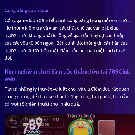
Công bằng và an toàn
Cổng game luôn đảm bảo tính công bằng trong mỗi ván chơi.
Hệ thống kiểm tra và giám sát chặt chẽ các ván bài, giúp
người chơi không phải lo lắng về gian lận hay sự can thiệp
của các yếu tố bên ngoài. Bên cạnh đó, thông tin cá nhân của
người chơi được bảo mật, đảm bảo an toàn một cách tuyệt
đối.
Kinh nghiệm chơi Sâm Lốc thắng lớn tại 789Club
web
Tất cả những lý thuyết về luật chơi và ưu điểm đều rất quan
trọng nhưng để thực sự thành công trong tựa game, bạn cần
có một số chiến thuật chơi hiệu quả.