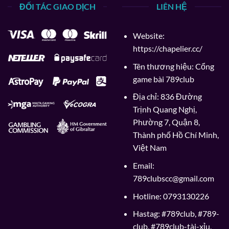
ĐỐI TÁC GIAO DỊCH
LIÊN HỆ
Website:
https://chapelier.cc/
Tên thương hiệu: Cổng
game bài 789club
Địa chỉ: 836 Đường
Trịnh Quang Nghị,
Phường 7, Quận 8,
Thành phố Hồ Chí Minh,
Việt Nam
Email:
789clubscc@gmail.com
Hotline: 0793130226
Hastag: #789club, #789-
club, #789club-tài-xỉu,