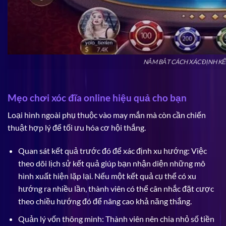
NẮM BẮT CÁCH XÁC ĐỊNH K
Mẹo chơi xóc đĩa online hiệu quả cho bạn
Loại hình ngoài phụ thuộc vào may mắn mà còn cần chiến
thuật hợp lý để tối ưu hóa cơ hội thắng.
Quan sát kết quả trước đó để xác định xu hướng: Việc
theo dõi lịch sử kết quả giúp bạn nhận diện những mô
hình xuất hiện lặp lại. Nếu một kết quả cụ thể có xu
hướng ra nhiều lần, thành viên có thể cân nhắc đặt cược
theo chiều hướng đó để nâng cao khả năng thắng.
Quản lý vốn thông minh: Thành viên nên chia nhỏ số tiền