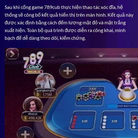
Sau khi cổng game 789cub thực hiện thao tác xóc đĩa, hệ
thống sẽ công bố kết quả hiển thị trên màn hình. Kết quả này
được xác định bằng cách đếm lượng mặt đỏ và mặt trắng
xuất hiện. Toàn bộ quá trình được diễn ra công khai, minh
bạch để dễ dàng theo dõi, kiểm chứng.