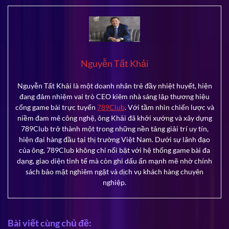
Nguyễn Tất Khải
Nguyễn Tất Khải là một doanh nhân trẻ đầy nhiệt huyết, hiện
đang đảm nhiệm vai trò CEO kiêm nhà sáng lập thương hiệu
cổng game bài trực tuyến
789Club
. Với tầm nhìn chiến lược và
niềm đam mê công nghệ, ông Khải đã khởi xướng và xây dựng
789Club trở thành một trong những nền tảng giải trí uy tín,
hiện đại hàng đầu tại thị trường Việt Nam. Dưới sự lãnh đạo
của ông, 789Club không chỉ nổi bật với hệ thống game bài đa
dạng, giao diện tinh tế mà còn ghi dấu ấn mạnh mẽ nhờ chính
sách bảo mật nghiêm ngặt và dịch vụ khách hàng chuyên
nghiệp.
Bài viết cùng chủ đề: