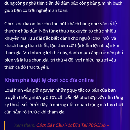
dụng công nghệ tiên tiến để đảm bảo công bằng, minh bạch,
giúp bạn có trải nghiệm an toàn.
Chơi xóc đĩa online còn thu hút khách hàng nhờ vào tỷ lệ
thưởng hấp dẫn. Nền tảng thường xuyên tổ chức nhiều
khuyến mãi, ưu đãi đặc biệt dành cho người chơi mới và
khách hàng thân thiết, tạo thêm cơ hội kiếm lợi nhuận khi
tham gia. Với những lợi thế này, danh mục càng trở nên phổ
biến và là lựa chọn giải trí thú vị đối với nhiều người yêu
thích cá độ trực tuyến.
Khám phá luật lệ chơi xóc đĩa online
Loại hình vẫn giữ nguyên những quy tắc cơ bản của bản
truyền thống nhưng được cải tiến để phù hợp với nền tảng
kỹ thuật số. Dưới đây là những điều quan trọng mà tay chơi
cần nắm rõ trước khi tham gia.
Xem thêm:
Cách Bắt Cầu Xóc Đĩa Tại 789Club –