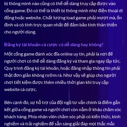
bị thông minh nào cũng có thể dễ dàng truy cập được vào
cổng game. Đó có thể là thiết bị thông minh như điện thoại di
động hoặc website. Chất lượng load game phải mượt mà, ổn
định và có tính trực quan nhất để đảm bảo tính thân thiện
cho người dùng.
Đăng ký tài khoản cá cược có dễ dàng hay không?
Một cổng game đánh xóc đĩa online uy tín, phải là nơi để
người chơi có thể dễ dàng đăng ký và tham gia ngay lập tức.
Quy trình đăng ký tài khoản, hoặc đăng nhập thông tin phải
thật đơn giản không rườm rà. Như vậy sẽ giúp cho người
chơi tiết kiệm được thêm nhiều thời gian khi truy cập
website cá cược.
Bên cạnh đó, sự hỗ trợ của đội ngũ tư vấn chính là điểm gắn
kết giữa cổng game và người chơi còn nằm ở khâu chăm sóc
khách hàng. Phía nhân viên chăm sóc phải có kiến thức, kinh
nghiệm và trải nghiệm để sẵn sàng giải đáp mọi thắc mắc