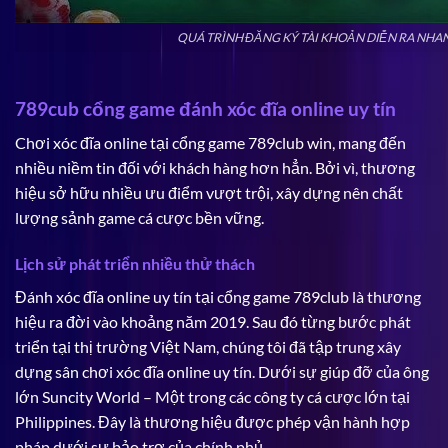
QUÁ TRÌNH ĐĂNG KÝ TÀI KHOẢN DIỄN RA NH
789cub cổng game đánh xóc đĩa online uy tín
Chơi xóc đĩa online tại cổng game 789club win, mang đến
nhiều niềm tin đối với khách hàng hơn hẳn. Bởi vì, thương
hiệu sở hữu nhiều ưu điểm vượt trội, xây dựng nên chất
lượng sảnh game cá cược bền vững.
Lịch sử phát triển nhiều thử thách
Đánh xóc đĩa online uy tín tại cổng game 789club là thương
hiệu ra đời vào khoảng năm 2019. Sau đó từng bước phát
triển tại thị trường Việt Nam, chúng tôi đã tập trung xây
dựng sân chơi xóc đĩa online uy tín. Dưới sự giúp đỡ của ông
lớn Suncity World – Một trong các công ty cá cược lớn tại
Philippines. Đây là thương hiệu được phép vận hành hợp
pháp dưới sự bảo trợ của chính phủ.