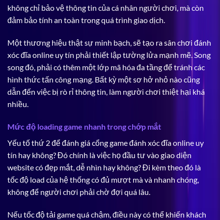
không chỉ bảo vệ thông tin của cá nhân người chơi, mà còn
đảm bảo tính an toàn trong quá trình giao dịch.
Một thương hiệu thật sự minh bạch, sẽ tạo ra sân chơi đánh
xóc đĩa online uy tín phải thiết lập tường lửa mạnh mẽ. Song
song đó, phải có thêm một lớp mã hóa đa tầng để tránh các
hình thức tấn công mạng. Bất kỳ một sơ hở nhỏ nào cũng
dẫn đến việc bị rò rỉ thông tin, làm người chơi thiệt hại khá
nhiều.
Mức độ loading game nhanh trong chớp mắt
Yếu tố thứ 2 để đánh giá cổng game đánh xóc đĩa online uy
tín hay không? Đó chính là việc họ đầu tư vào giao diện
website có đẹp mắt, dễ nhìn hay không? Đi kèm theo đó là
tốc độ load của hệ thống có đủ mượt mà và nhanh chóng,
không để người chơi phải chờ đợi quá lâu.
Nếu tốc độ tải game quá chậm, điều này có thể khiến khách