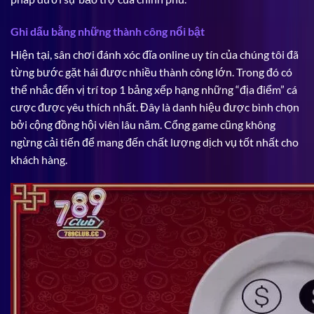
Ghi dấu bằng những thành công nổi bật
Hiện tại, sân chơi đánh xóc đĩa online uy tín của chúng tôi đã
từng bước gặt hái được nhiều thành công lớn. Trong đó có
thể nhắc đến vị trí top 1 bảng xếp hạng những “địa điểm” cá
cược được yêu thích nhất. Đây là danh hiệu được bình chọn
bởi cộng đồng hội viên lâu năm. Cổng game cũng không
ngừng cải tiến để mang đến chất lượng dịch vụ tốt nhất cho
khách hàng.