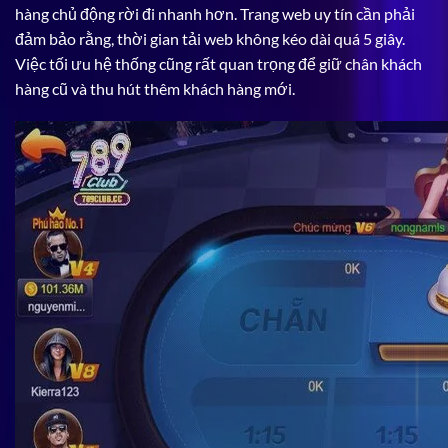
hàng chủ động rời đi nhanh hơn. Trang web uy tín cần phải
đảm bảo rằng, thời gian tải web không kéo dài quá 5 giây.
Việc tối ưu hệ thống cũng rất quan trọng để giữ chân khách
hàng cũ và thu hút thêm khách hàng mới.