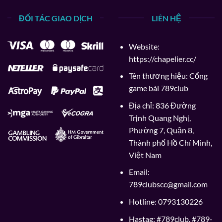
ĐỐI TÁC GIAO DỊCH
LIÊN HỆ
Website:
https://chapelier.cc/
Tên thương hiệu: Cổng
game bài 789club
Địa chỉ: 836 Đường
Trịnh Quang Nghị,
Phường 7, Quận 8,
Thành phố Hồ Chí Minh,
Việt Nam
Email:
789clubscc@gmail.com
Hotline: 0793130226
Hastag: #789club, #789-